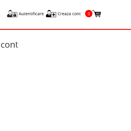
Autentificare
Creaza cont
0
cont