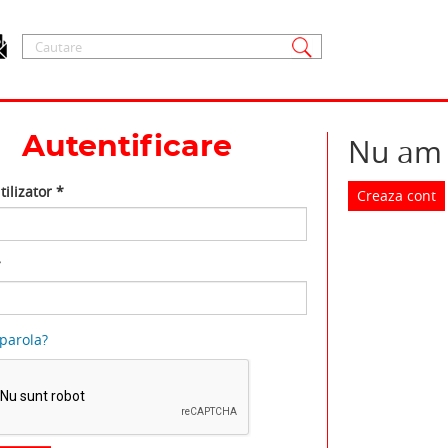
Autentificare
Nu am 
ilizator
*
Creaza cont
*
 parola?