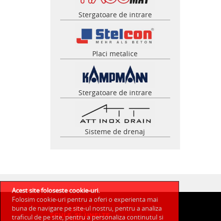
Stergatoare de intrare
Placi metalice
Stergatoare de intrare
Sisteme de drenaj
Acest site foloseste cookie-uri.
Folosim cookie-uri pentru a oferi o experienta mai
buna de navigare pe site-ul nostru, pentru a analiza
traficul de pe site, pentru a personaliza continutul si