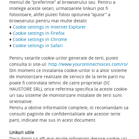
meniul de “preferinte” al browserului tau. Pentru a
intelege aceste setari, urmatoarele linkuri pot fi
folositoare, altfel puteti folosi optiunea “ajutor” a
browserului pentru mai multe detalii:
♦
Cookie settings in Internet Explorer
♦
Cookie settings in Firefox
♦
Cookie settings in Chrome
♦
Cookie settings in Safari
Pentru setarile cookie-urilor generate de terti, puteti
consulta si site-ul:
http://www.youronlinechoices.com/ro/
Din moment ce instalarea cookie-urilor si a altor sisteme
de monitorizare realizate de servicii de la terte parti nu
poate fi controlata tehnic de catre proprietar (SC
HAUSTORE SRL), orice referinta specifica la aceste cookie-
uri sau sisteme de monitorizare instalate de terti sunt
orientative.
Pentru a obtine informatiile complete, iti recomandam sa
consulti paginile de confidentialitate ale acestor terte
parti, indicate mai sus in acest document.
Linkuri utile
Daca doriti sa afli mai multe infromatii despre cookie-uri