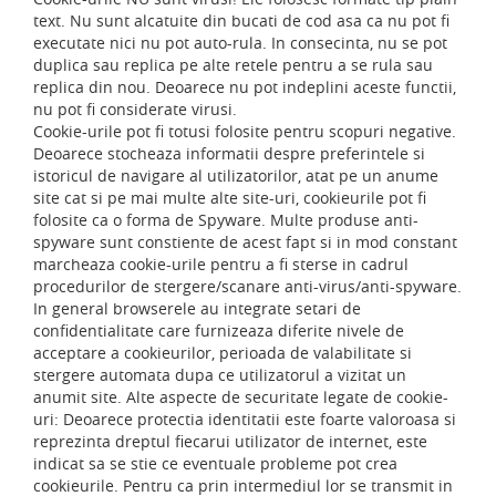
text. Nu sunt alcatuite din bucati de cod asa ca nu pot fi
executate nici nu pot auto-rula. In consecinta, nu se pot
duplica sau replica pe alte retele pentru a se rula sau
replica din nou. Deoarece nu pot indeplini aceste functii,
nu pot fi considerate virusi.
Cookie-urile pot fi totusi folosite pentru scopuri negative.
Deoarece stocheaza informatii despre preferintele si
istoricul de navigare al utilizatorilor, atat pe un anume
site cat si pe mai multe alte site-uri, cookieurile pot fi
folosite ca o forma de Spyware. Multe produse anti-
spyware sunt constiente de acest fapt si in mod constant
marcheaza cookie-urile pentru a fi sterse in cadrul
procedurilor de stergere/scanare anti-virus/anti-spyware.
In general browserele au integrate setari de
confidentialitate care furnizeaza diferite nivele de
acceptare a cookieurilor, perioada de valabilitate si
stergere automata dupa ce utilizatorul a vizitat un
anumit site. Alte aspecte de securitate legate de cookie-
uri: Deoarece protectia identitatii este foarte valoroasa si
reprezinta dreptul fiecarui utilizator de internet, este
indicat sa se stie ce eventuale probleme pot crea
cookieurile. Pentru ca prin intermediul lor se transmit in