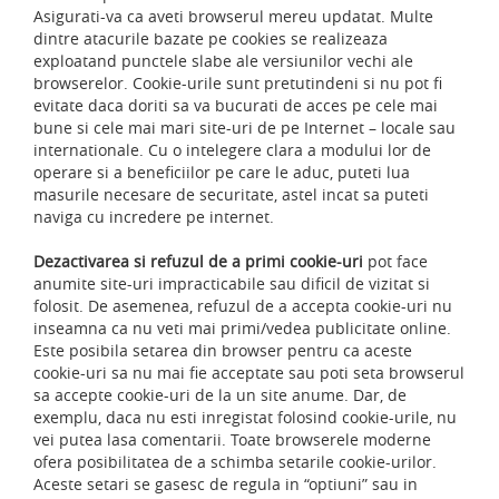
Asigurati-va ca aveti browserul mereu updatat. Multe
dintre atacurile bazate pe cookies se realizeaza
exploatand punctele slabe ale versiunilor vechi ale
browserelor. Cookie-urile sunt pretutindeni si nu pot fi
evitate daca doriti sa va bucurati de acces pe cele mai
bune si cele mai mari site-uri de pe Internet – locale sau
internationale. Cu o intelegere clara a modului lor de
operare si a beneficiilor pe care le aduc, puteti lua
masurile necesare de securitate, astel incat sa puteti
naviga cu incredere pe internet.
Dezactivarea si refuzul de a primi cookie-uri
pot face
anumite site-uri impracticabile sau dificil de vizitat si
folosit. De asemenea, refuzul de a accepta cookie-uri nu
inseamna ca nu veti mai primi/vedea publicitate online.
Este posibila setarea din browser pentru ca aceste
cookie-uri sa nu mai fie acceptate sau poti seta browserul
sa accepte cookie-uri de la un site anume. Dar, de
exemplu, daca nu esti inregistat folosind cookie-urile, nu
vei putea lasa comentarii. Toate browserele moderne
ofera posibilitatea de a schimba setarile cookie-urilor.
Aceste setari se gasesc de regula in “optiuni” sau in