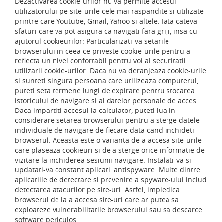
Dezactivarea cookie-urilor nu va permite accesul
utilizatorului pe site-urile cele mai raspandite si utilizate
printre care Youtube, Gmail, Yahoo si altele. Iata cateva
sfaturi care va pot asigura ca navigati fara griji, insa cu
ajutorul cookieurilor: Particularizati-va setarile
browserului in ceea ce priveste cookie-urile pentru a
reflecta un nivel confortabil pentru voi al securitatii
utilizarii cookie-urilor. Daca nu va deranjeaza cookie-urile
si sunteti singura persoana care utilizeaza computerul,
puteti seta termene lungi de expirare pentru stocarea
istoricului de navigare si al datelor personale de acces.
Daca impartiti accesul la calculator, puteti lua in
considerare setarea browserului pentru a sterge datele
individuale de navigare de fiecare data cand inchideti
browserul. Aceasta este o varianta de a accesa site-urile
care plaseaza cookieuri si de a sterge orice informatie de
vizitare la inchiderea sesiunii navigare. Instalati-va si
updatati-va constant aplicatii antispyware. Multe dintre
aplicatiile de detectare si prevenire a spyware-ului includ
detectarea atacurilor pe site-uri. Astfel, impiedica
browserul de la a accesa site-uri care ar putea sa
exploateze vulnerabilitatile browserului sau sa descarce
software periculos.