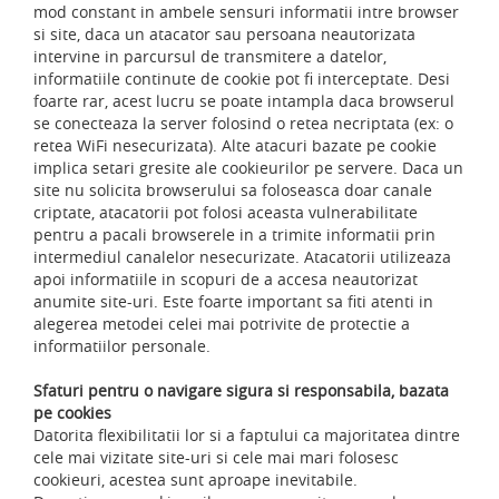
mod constant in ambele sensuri informatii intre browser
si site, daca un atacator sau persoana neautorizata
intervine in parcursul de transmitere a datelor,
informatiile continute de cookie pot fi interceptate. Desi
foarte rar, acest lucru se poate intampla daca browserul
se conecteaza la server folosind o retea necriptata (ex: o
retea WiFi nesecurizata). Alte atacuri bazate pe cookie
implica setari gresite ale cookieurilor pe servere. Daca un
site nu solicita browserului sa foloseasca doar canale
criptate, atacatorii pot folosi aceasta vulnerabilitate
pentru a pacali browserele in a trimite informatii prin
intermediul canalelor nesecurizate. Atacatorii utilizeaza
apoi informatiile in scopuri de a accesa neautorizat
anumite site-uri. Este foarte important sa fiti atenti in
alegerea metodei celei mai potrivite de protectie a
informatiilor personale.
Sfaturi pentru o navigare sigura si responsabila, bazata
pe cookies
Datorita flexibilitatii lor si a faptului ca majoritatea dintre
cele mai vizitate site-uri si cele mai mari folosesc
cookieuri, acestea sunt aproape inevitabile.