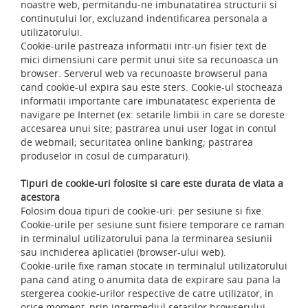
noastre web, permitandu-ne imbunatatirea structurii si
continutului lor, excluzand indentificarea personala a
utilizatorului.
Cookie-urile pastreaza informatii intr-un fisier text de
mici dimensiuni care permit unui site sa recunoasca un
browser. Serverul web va recunoaste browserul pana
cand cookie-ul expira sau este sters. Cookie-ul stocheaza
informatii importante care imbunatatesc experienta de
navigare pe Internet (ex: setarile limbii in care se doreste
accesarea unui site; pastrarea unui user logat in contul
de webmail; securitatea online banking; pastrarea
produselor in cosul de cumparaturi).
Tipuri de cookie-uri folosite si care este durata de viata a
acestora
Folosim doua tipuri de cookie-uri: per sesiune si fixe.
Cookie-urile per sesiune sunt fisiere temporare ce raman
in terminalul utilizatorului pana la terminarea sesiunii
sau inchiderea aplicatiei (browser-ului web).
Cookie-urile fixe raman stocate in terminalul utilizatorului
pana cand ating o anumita data de expirare sau pana la
stergerea cookie-urilor respective de catre utilizator, in
orice moment, prin intermediul setarilor browserului.