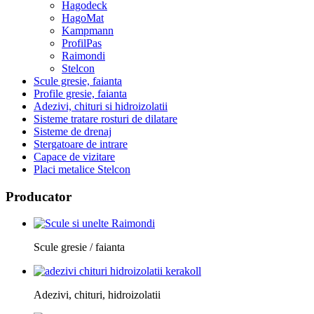
Hagodeck
HagoMat
Kampmann
ProfilPas
Raimondi
Stelcon
Scule gresie, faianta
Profile gresie, faianta
Adezivi, chituri si hidroizolatii
Sisteme tratare rosturi de dilatare
Sisteme de drenaj
Stergatoare de intrare
Capace de vizitare
Placi metalice Stelcon
Producator
Scule gresie / faianta
Adezivi, chituri, hidroizolatii