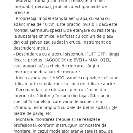
- Material: rama şi vana sunt realizate din otel
inoxidabil, decapat, profilat cu echipamente de
precizie.
- Proprietăţi: model etanş la aer şi apă, cu vană cu
adâncimea de 10 cm. Este practic invizibil, dacă este
montat. Garnitură specială de etanşare cu rezistenţă
la substanţe chimice. Ranfosat cu ochiuri de plasă
din oţel galvanizat, sudat în cruce. Instrument de
deschidere inclus.
- Deschiderea cu ajutorul sistemului “LIFT OFF”: lângă
fiecare produs HAGODECK tip BVEH – MAXI OŢEL,
este ataşată atât o cheie de ridicare, cât şi o
instrucţiune detaliată de montare.
- Ideea avantajoasă HAGO: vanele cu poziţie fixă sunt
ridicate prin simpla rotire a cheii de ridicare aurite.
- Recomandare de utilizare: pentru cămine din
interiorul clădirilor şi în zona din faţa clădirilor, în
special în zonele în care vana de acoperire a
căminului este umplută cu dale de beton spălat, ţigle,
pietre de pavaj, etc.
- Montare: montarea trebuie să se realizeze
profesional, conform instrucţiunilor noastre de
montare. În cazul modelelor etanşeizate la apă, pe